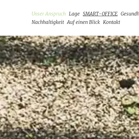
Unser Anspruch
Lage
SMART-OFFICE
Gesundh
Nachhaltigkeit
Auf einen Blick
Kontakt
Zum
Inhalt
springen